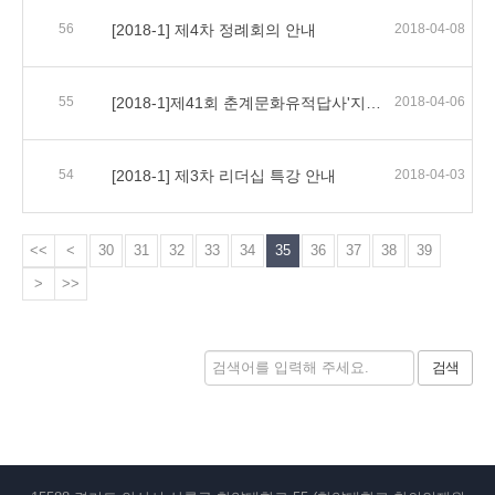
56
[2018-1] 제4차 정례회의 안내
2018-04-08
55
[2018-1]제41회 춘계문화유적답사'지붕 없는 박물관 강화 나들이'모집 안내
2018-04-06
54
[2018-1] 제3차 리더십 특강 안내
2018-04-03
<<
<
30
31
32
33
34
35
36
37
38
39
>
>>
검색