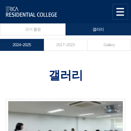
한양대학교
Residential
사이트맵
열기
과거 활동
갤러리
College센터
2024~2025
2017~2023
Gallery
갤러리