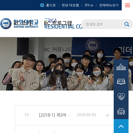
홈으로
한양 대표웹
HY-in
전체메뉴보기
한양대학교
한양대학
RC 소개
RC 프로그램
Residenti
College
RC 커뮤니티
창의인재원
RC 아카이브
학술정보관
사회봉사단
HY-
CDP시스템
53
[2018-1] 제3차 정례회의 안내
2018-03-30