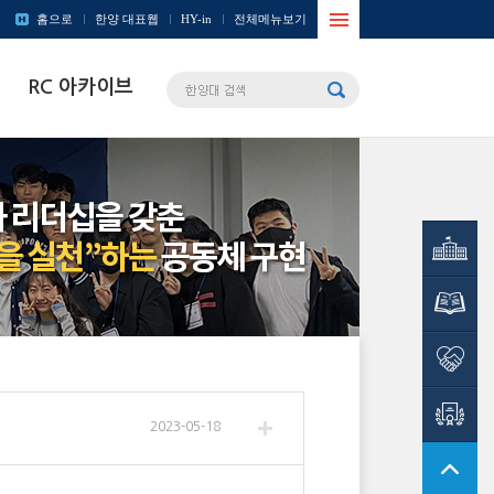
사이트맵
홈으로
한양 대표웹
HY-in
전체메뉴보기
열기/
RC 아카이브
닫기
창의인재원
학술정보관
사회봉사단
HY-
CDP시스템
2023-05-18