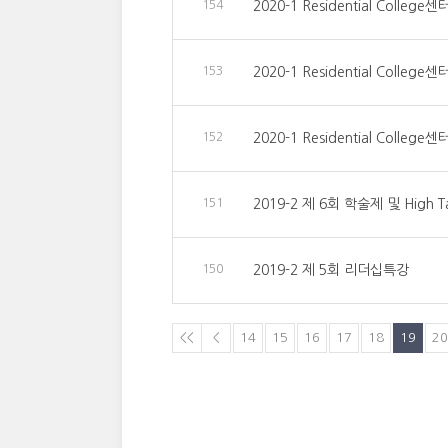
154
2020-1 Residential Colle
153
2020-1 Residential Colleg
152
2020-1 Residential Colle
151
2019-2 제 6회 학술제 및 High Ta
150
2019-2 제 5회 리더십특강
<<
<
14
15
16
17
18
19
20