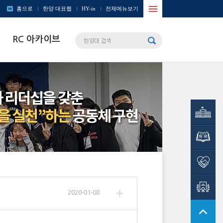
사이트맵
홈으로
한양 대표웹
HY-in
전체메뉴보기
열기/
RC 아카이브
닫기
창의인재원
학술정보관
사회봉사단
HY-
CDP시스템
2020-01-08