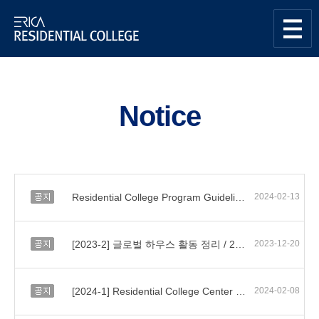
한양대학교
Residential
사이트맵
열기
College센터
Notice
공지
Residential College Program Guidelines
2024-02-13
공지
[2023-2] 글로벌 하우스 활동 정리 / 2023 Fall Semester Global House Program Review
2023-12-20
공지
[2024-1] Residential College Center Mentor Additional Recruitment (3rd)
2024-02-08