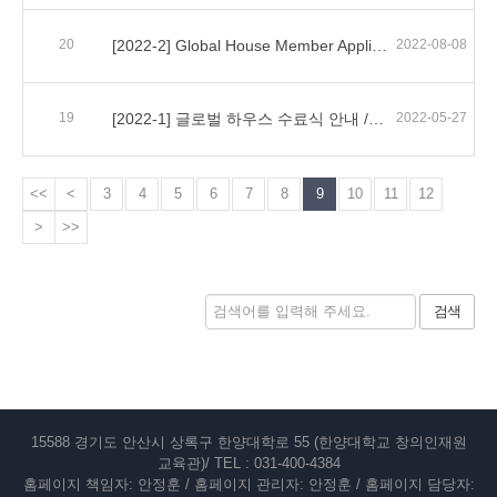
20
[2022-2] Global House Member Application / 招生指南
2022-08-08
19
[2022-1] 글로벌 하우스 수료식 안내 / Global House Completion Ceremony
2022-05-27
<<
<
3
4
5
6
7
8
9
10
11
12
>
>>
검색
15588 경기도 안산시 상록구 한양대학로 55 (한양대학교 창의인재원
교육관)/ TEL : 031-400-4384
홈페이지 책임자: 안정훈 / 홈페이지 관리자: 안정훈 / 홈페이지 담당자: