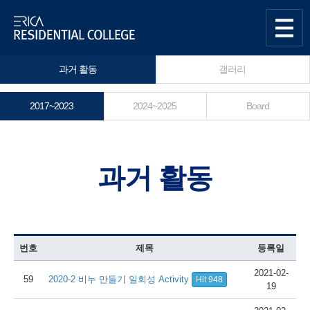
한양대학교
Residential
사이트맵
열기
과거 활동
갤러리
College센터
2017~2023
2024~2025
Board
과거 활동
번호
제목
등록일
2021-02-
59
2020-2 비누 만들기 일회성 Activity
Hit 948
19