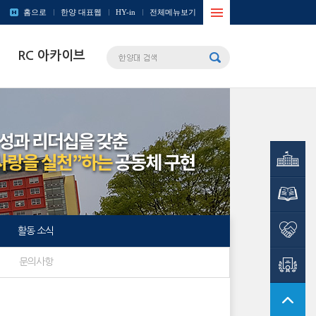
사이트맵
홈으로
한양 대표웹
HY-in
전체메뉴보기
열기/
RC 아카이브
닫기
창의인재원
학술정보관
사회봉사단
활동 소식
HY-
문의사항
CDP시스템